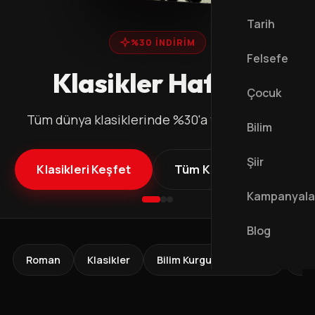
Tarih
%30 İNDİRİM
Felsefe
Klasikler Haftası
Çocuk
Tüm dünya klasiklerinde %30'a varan indirim
Bilim
Şiir
Klasikleri Keşfet
Tüm Kampanyalar
Kampanyala
Blog
Roman
Klasikler
Bilim Kurgu & Fantastik
Pol