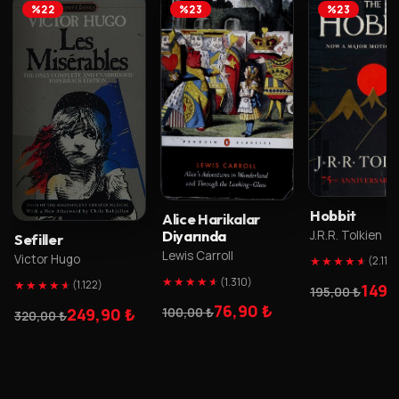
%22
%23
%23
Hobbit
Alice Harikalar
J.R.R. Tolkien
Diyarında
Sefiller
Lewis Carroll
Victor Hugo
★
★
★
★
★
(2.110)
★
★
★
★
★
(1.310)
★
★
★
★
★
(1.122)
149,
195,00 ₺
76,90 ₺
249,90 ₺
100,00 ₺
320,00 ₺